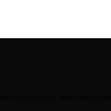
iTech從世界各地搜尋天然健康食品，配合最先進的科研技術，並嚴格堅守對產品