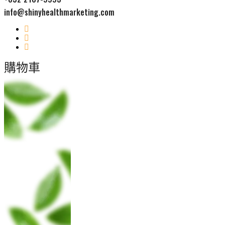
info@shinyhealthmarketing.com
購物車