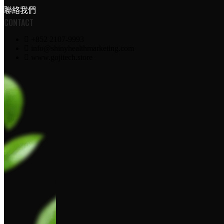
聯絡我們
CONTACT
+852 2107-9993
info@shinyhealthmarketing.com
www.gojitech.store