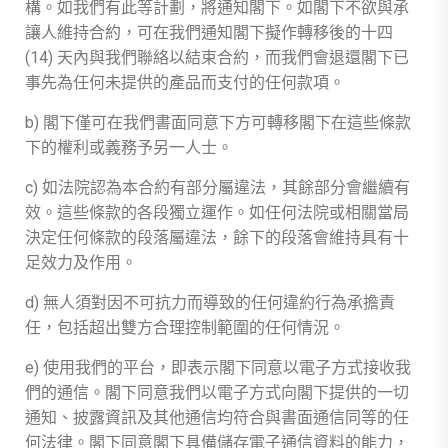
構。如我們有此等計劃，將通知閣下。如閣下不欲與承
讓人維持合約，可在我們通知閣下擬作轉移後的十四
(14) 天內與我們聯絡以結束合約，而我們會退還閣下已
事先為任何未提供的產品而支付的任何款項。
b) 閣下僅可在我們書面同意下方可轉移閣下在這些條款
下的權利或義務予另一人士。
c) 如法院認為本合約有部分屬違法，其餘部分會繼續有
效。這些條款的各段獨立運作。如任何法院或相關當局
決定任何條款的段落屬違法，餘下的段落會維持具有十
足效力及作用。
d) 無人須對因不可抗力而導致的任何違約行為承擔責
任，包括超出雙方合理控制範圍的任何情況。
e) 使用我們的平台，即表示閣下同意以電子方式接收我
們的通信。閣下同意我們以電子方式向閣下提供的一切
通知、披露資訊及其他通信均符合與書面通信同等的任
何法律。閣下同意閣下具備儲存電子通信資料的能力，