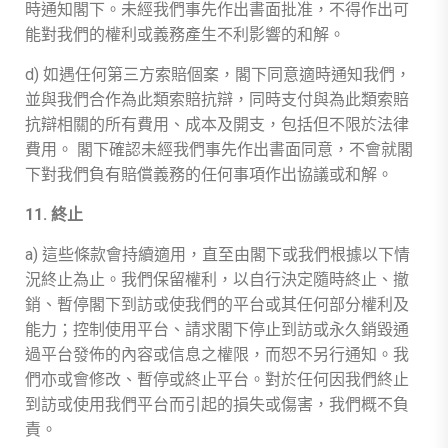
時通知閣下。未經我們事先作出書面批准，不得作出可
能對我們的權利或義務產生不利影響的和解。
d) 如遇任何第三方索賠個案，閣下同意適時通知我們，
並與我們合作為此類索賠抗辯，同時支付與為此類索賠
抗辯相關的所有費用、成本及開支，包括但不限於法律
費用。 閣下確認未經我們事先作出書面同意，不會就閣
下對我們負有賠償義務的任何事項作出協議或和解。
11. 終止
a) 這些條款會持續適用，直至由閣下或我們根據以下情
況終止為止。我們保留權利，以自行決定隨時終止、撤
銷、暫停閣下到訪或使我們的平台或其任何部分權利及
能力；控制使用平台、請求閣下停止到訪或永久銷毀通
過平台發佈的內容或信息之權限，而恕不另行通知。我
們亦或會修改、暫停或終止平台。對於任何因我們終止
到訪或使用我們平台而引起的損失或傷害，我們概不負
責。