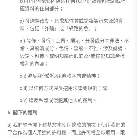
ix) 在任何電郵內偽造任何TCP/IP數據包標題或標
題資料的任何部分；
x) 發送經改動、具欺騙性質或錯誤識辨來源的資
料，包括「詐騙」或「網路釣魚」；
xi) 發佈、發行、上傳、展示、分發或分享非法、不
當、具褻瀆成分、色情、淫褻、不雅、涉及誹謗、
毀謗、粗穢、或明知屬虛假的及/或侵犯知識產權
權利的內容；
xii) 違反我們的使用條款字句或精神；
xiii) 以任何方式違反適用法律或規例；或
xiv) 違反私隱或侵犯其他人的權利。
5. 閣下的權利
a) 我們給予閣下建基於本使用條款的前提下使用我們的
平台作為個人用途的許可權，而此許可權全球通用，限