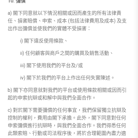
10. 彌償
a) 閣下同意就以下情況相關或因而產生的所有法律責
任、損害賠償、申索、成本 (包括法律費用及成本) 及支
出作出彌償並使我們的實體不受損害：
i)
閣下違反使用條款、
ii)
任何顧客與商戶之間的購買及銷售活動、
iii)
閣下使用我們的平台及/或
iv)
閣下於我們的平台上作出任何失實陳述。
b) 閣下亦同意就對我們的平台或使用條款相關或因而引
起的申索抗辯或和解中與我們全面合作。
c) 對於閣下需要彌償的任何事宜，我們保留獨立抗辯及
控制的權利，費用由閣下承擔。此外，閣下同意對任何
申索彌償進行抗辯時，與我們全面合作。我們得悉任何
此類索賠、行動或司法程序後，將於合理範圍內盡力適