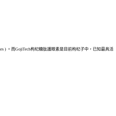
tes ) 。而GojiTech枸杞糖肽護眼素是目前枸杞子中，已知最具活