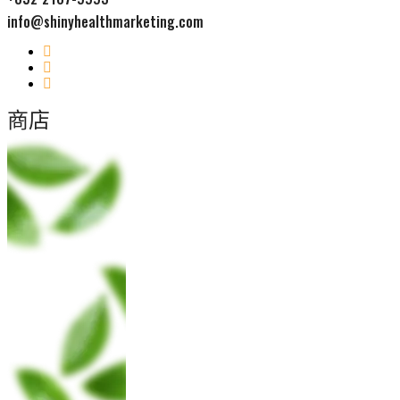
info@shinyhealthmarketing.com
商店