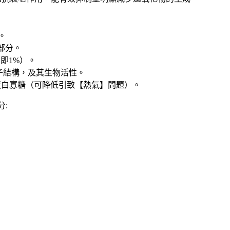
。
部分。
（即1%）。
子結構，及其生物活性。
蛋白寡糖（可降低引致【熱氣】問題）。
分: