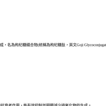
，名為枸杞糖綴合物(統稱為枸杞糖肽，英文Goji Glycoconjuga
活性和抗衰老作用，能有效抑制並明顯減少過氧化物的生成。