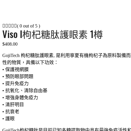
( 0 out of 5 )
Viso I枸杞糖肽護眼素 1樽
$
408.00
GojiTech 枸杞糖肽護眼素, 是利用寧夏有機枸杞子為原料製備而成
性的物質，具備以下功效：
• 保護視網膜
• 預防眼部問題
• 提升免疫力
• 抗氧化、清除自由基
• 增強身體免疫力
• 清肝明目
• 抗衰老
• 護眼
GojiTech枸杞糖肽是目前已知多糖提取物中具有最強免疫