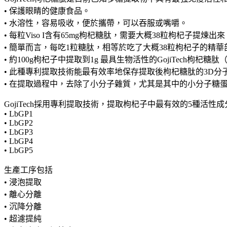
• 保護眼睛的健康食品。
• 水溶性，容易吸收，便於攜帶，可以吞服或嘴嚼。
• 每粒Viso I含有65mg枸杞糖肽，需要大概38粒枸杞子提煉出來
• 簡單而言，每吃1粒糖肽，相等於吃了大概38粒枸杞子的精華
• 約100g枸杞子中提取到1g 最具生物活性的GojiTech枸杞糖肽
• 此種專利提取技術能最有效率地保存提取後枸杞糖肽的3D分
• 在提取過程中，去除了小分子雜質，尤其是其中的小分子糖
GojiTech採用專利提取技術，提取枸杞子中最有效的5種活性成
• LbGP1
• LbGP2
• LbGP3
• LbGP4
• LbGP5
生產工序包括
• 浸泡提取
• 離心分離
• 沉降分離
• 超濾提純